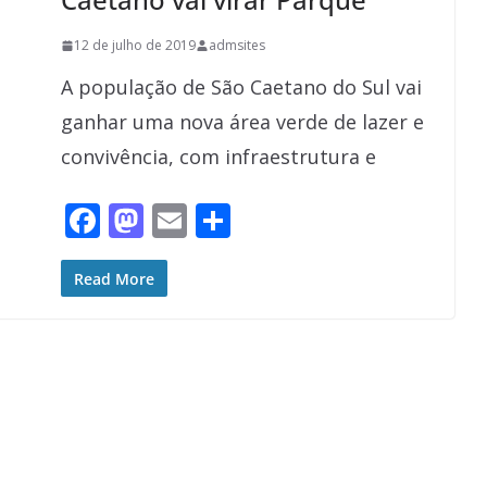
12 de julho de 2019
admsites
A população de São Caetano do Sul vai
ganhar uma nova área verde de lazer e
convivência, com infraestrutura e
F
M
E
S
ac
as
m
h
e
to
ai
ar
Read More
b
d
l
e
o
o
o
n
k