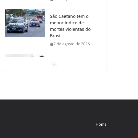
São Caetano tem o
menor índice de
mortes violentas do
Brasil
7 de agosto de 2026
Moradores de São
Caetano do Sul
aprovam Mutirão de
Ortopedia
7 de agosto de 2026
São Caetano amplia
liderança regional e
avança no Ideb 2025
Home
7 de agosto de 2026