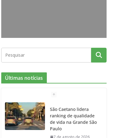
o
g
r
e
b
o
r
r
e
k
a
m
Últimas notícias
São Caetano lidera
ranking de qualidade
de vida na Grande São
Paulo
7 de agosto de 2026