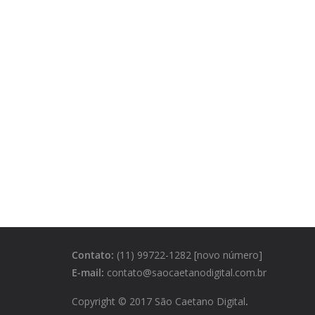
Contato:
(11) 99722-1282 [novo número]
E-mail:
contato@saocaetanodigital.com.br
Copyright © 2017 São Caetano Digital
.