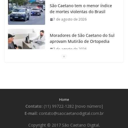
São Caetano tem o menor índice
de mortes violentas do Brasil
7 de agosto de 2026
Moradores de São Caetano do Sul
aprovam Mutirão de Ortopedia
7 de agosto de 2026
São Caetano amplia liderança
regional e avança no Ideb 2025
7 de agosto de 2026
Casa do Artesão de São Caetano
Home
do Sul celebra 25 anos
Contato:
(11) 99722-1282 [novo número]
7 de agosto de 2026
E-mail:
contato@saocaetanodigital.com.br
Flávio Bolsonaro visita São
Copyright © 2017 São Caetano Digital
.