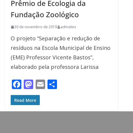
Prêmio de Ecologia da
Fundação Zoológico
30 de novembro de 2019
admsites
O projeto “Separação e redução de
resíduos na Escola Municipal de Ensino
(EME) Professor Vicente Bastos”,
elaborado pela professora Larissa
F
M
E
S
ac
as
m
h
e
to
ai
ar
Read More
b
d
l
e
o
o
o
n