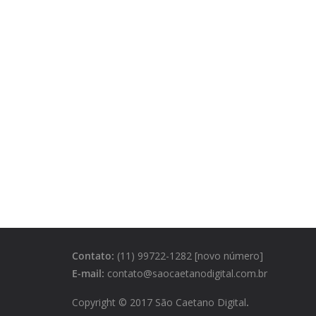
Contato:
(11) 99722-1282 [novo número]
E-mail:
contato@saocaetanodigital.com.br
Copyright © 2017 São Caetano Digital
.