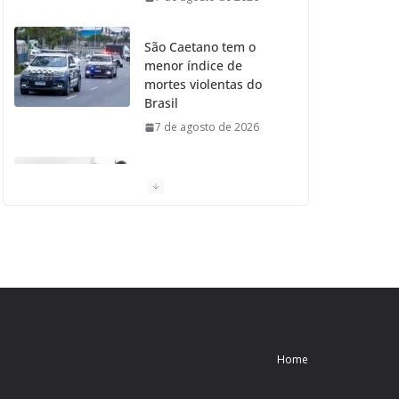
São Caetano tem o
menor índice de
mortes violentas do
Brasil
7 de agosto de 2026
Moradores de São
Caetano do Sul
aprovam Mutirão de
Ortopedia
7 de agosto de 2026
São Caetano amplia
liderança regional e
avança no Ideb 2025
Home
7 de agosto de 2026