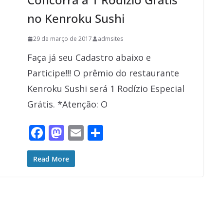
no Kenroku Sushi
29 de março de 2017
admsites
Faça já seu Cadastro abaixo e
Participe!!! O prêmio do restaurante
Kenroku Sushi será 1 Rodízio Especial
Grátis. *Atenção: O
F
M
E
S
ac
as
m
h
e
to
ai
ar
Read More
b
d
l
e
o
o
o
n