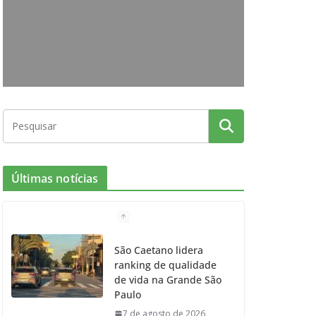
o
g
r
e
b
o
r
r
e
k
a
m
Últimas notícias
São Caetano lidera
ranking de qualidade
de vida na Grande São
Paulo
7 de agosto de 2026