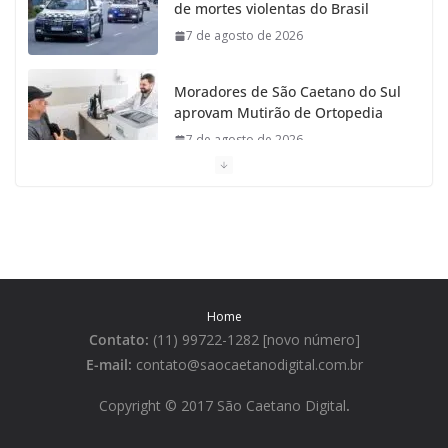
de mortes violentas do Brasil
7 de agosto de 2026
Moradores de São Caetano do Sul
aprovam Mutirão de Ortopedia
7 de agosto de 2026
São Caetano amplia liderança
regional e avança no Ideb 2025
7 de agosto de 2026
Casa do Artesão de São Caetano
Home
do Sul celebra 25 anos
Contato:
(11) 99722-1282 [novo número]
7 de agosto de 2026
E-mail:
contato@saocaetanodigital.com.br
Flávio Bolsonaro visita São
Copyright © 2017 São Caetano Digital
.
Caetano e reúne Empresários