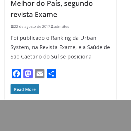
Melhor do País, segundo
revista Exame
22 de agosto de 2017
admsites
Foi publicado o Ranking da Urban
System, na Revista Exame, e a Saúde de
São Caetano do Sul se posiciona
F
M
E
S
ac
as
m
h
e
to
ai
ar
Read More
b
d
l
e
o
o
o
n
k