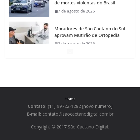
de mortes violentas do Brasil
7 de agosto de 2026
Moradores de São Caetano do Sul
aprovam Mutirão de Ortopedia
7 de agosto de 2026
São Caetano amplia liderança
regional e avança no Ideb 2025
7 de agosto de 2026
Casa do Artesão de São Caetano
Home
do Sul celebra 25 anos
Contato:
(11) 99722-1282 [novo número]
7 de agosto de 2026
E-mail:
contato@saocaetanodigital.com.br
Flávio Bolsonaro visita São
Copyright © 2017 São Caetano Digital
.
Caetano e reúne Empresários