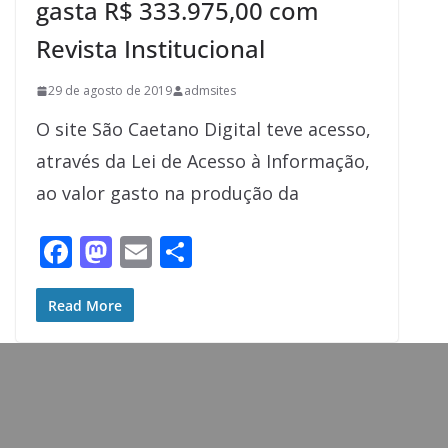
gasta R$ 333.975,00 com
Revista Institucional
29 de agosto de 2019
admsites
O site São Caetano Digital teve acesso,
através da Lei de Acesso à Informação,
ao valor gasto na produção da
F
M
E
S
ac
as
m
h
e
to
ai
ar
Read More
b
d
l
e
o
o
o
n
k