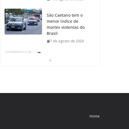
São Caetano tem o
menor índice de
mortes violentas do
Brasil
7 de agosto de 2026
Moradores de São
Caetano do Sul
aprovam Mutirão de
Ortopedia
7 de agosto de 2026
São Caetano amplia
liderança regional e
avança no Ideb 2025
Home
7 de agosto de 2026