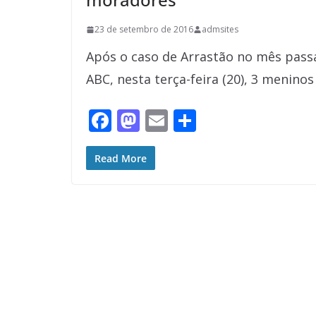
23 de setembro de 2016
admsites
Após o caso de Arrastão no mês passa
ABC, nesta terça-feira (20), 3 meninos
F
M
E
S
ac
as
m
h
e
to
ai
ar
Read More
b
d
l
e
o
o
o
n
k