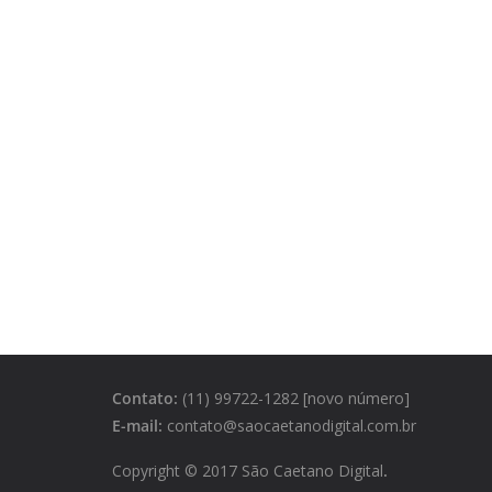
Contato:
(11) 99722-1282 [novo número]
E-mail:
contato@saocaetanodigital.com.br
Copyright © 2017 São Caetano Digital
.