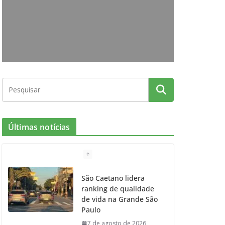
o
g
r
e
b
o
r
r
e
k
a
m
Últimas notícias
São Caetano lidera
ranking de qualidade
de vida na Grande São
Paulo
7 de agosto de 2026