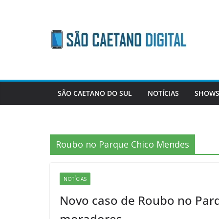
Skip
to
content
SÃO CAETANO DO SUL
NOTÍCIAS
SHOWS
Roubo no Parque Chico Mendes
NOTÍCIAS
Novo caso de Roubo no Par
moradores