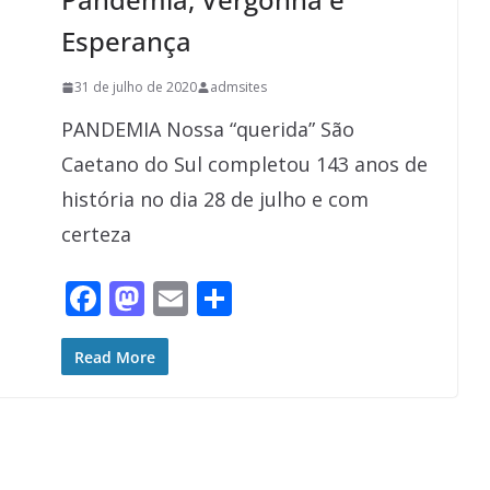
Esperança
31 de julho de 2020
admsites
PANDEMIA Nossa “querida” São
Caetano do Sul completou 143 anos de
história no dia 28 de julho e com
certeza
F
M
E
S
ac
as
m
h
e
to
ai
ar
Read More
b
d
l
e
o
o
o
n