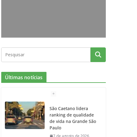
o
g
r
e
b
o
r
r
e
k
a
m
Últimas notícias
São Caetano lidera
ranking de qualidade
de vida na Grande São
Paulo
7 de agosto de 2026