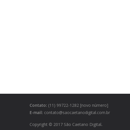
Contato:
(11) 99722-1282 [novo número]
E-mail:
contato@saocaetanodigital.com.br
Copyright © 2017 São Caetano Digital
.