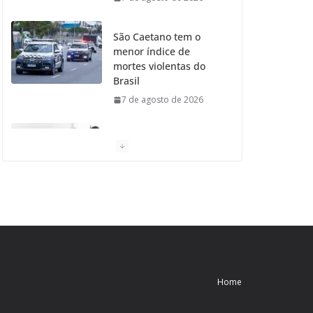
São Caetano tem o
menor índice de
mortes violentas do
Brasil
7 de agosto de 2026
Moradores de São
Caetano do Sul
aprovam Mutirão de
Ortopedia
7 de agosto de 2026
São Caetano amplia
liderança regional e
avança no Ideb 2025
Home
7 de agosto de 2026