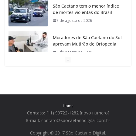
São Caetano tem o menor índice
de mortes violentas do Brasil
7 de agosto de 2026
Moradores de São Caetano do Sul
aprovam Mutirão de Ortopedia
7 de agosto de 2026
São Caetano amplia liderança
regional e avança no Ideb 2025
7 de agosto de 2026
Casa do Artesão de São Caetano
Home
do Sul celebra 25 anos
Contato:
(11) 99722-1282 [novo número]
7 de agosto de 2026
E-mail:
contato@saocaetanodigital.com.br
Flávio Bolsonaro visita São
Copyright © 2017 São Caetano Digital
.