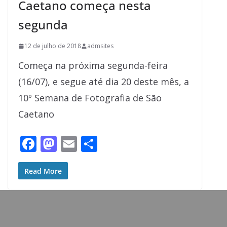
Caetano começa nesta
segunda
12 de julho de 2018
admsites
Começa na próxima segunda-feira
(16/07), e segue até dia 20 deste mês, a
10º Semana de Fotografia de São
Caetano
F
M
E
S
ac
as
m
h
e
to
ai
ar
Read More
b
d
l
e
o
o
o
n