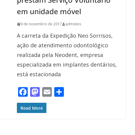
em unidade móvel
9 de novembro de 2017
admsites
A carreta da Expedição Neo Sorrisos,
ação de atendimento odontológico
realizada pela Neodent, empresa
especializada em implantes dentários,
está estacionada
F
M
E
S
ac
as
m
h
e
to
ai
ar
Read More
b
d
l
e
o
o