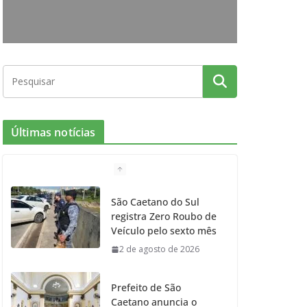
o
r
r
e
k
a
m
Últimas notícias
São Caetano do Sul
registra Zero Roubo de
Veículo pelo sexto mês
2 de agosto de 2026
Prefeito de São
Caetano anuncia o