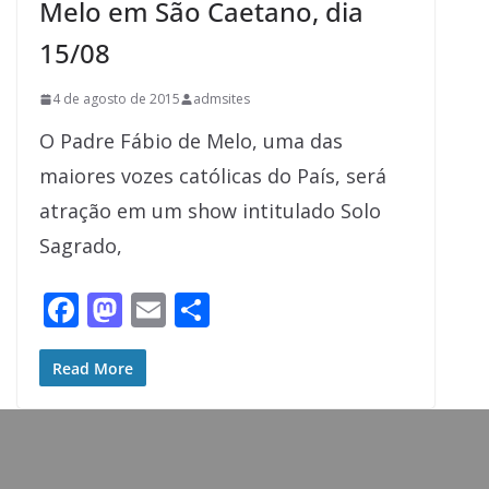
Melo em São Caetano, dia
15/08
4 de agosto de 2015
admsites
O Padre Fábio de Melo, uma das
maiores vozes católicas do País, será
atração em um show intitulado Solo
Sagrado,
F
M
E
S
ac
as
m
h
e
to
ai
ar
Read More
b
d
l
e
o
o
o
n