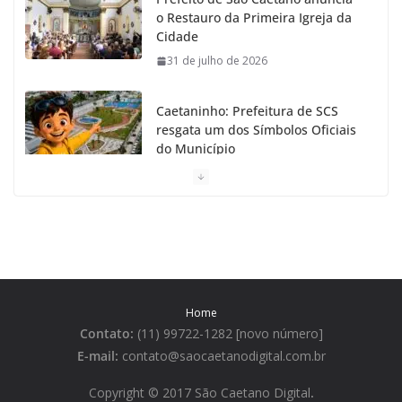
o Restauro da Primeira Igreja da
Cidade
31 de julho de 2026
Caetaninho: Prefeitura de SCS
resgata um dos Símbolos Oficiais
do Município
31 de julho de 2026
Câmara celebra os 149 anos de
São Caetano do Sul
31 de julho de 2026
Home
Prefeitura de São Caetano e ENEL
Contato:
(11) 99722-1282 [novo número]
entregam Geladeiras novas a
moradores
E-mail:
contato@saocaetanodigital.com.br
31 de julho de 2026
Copyright © 2017 São Caetano Digital
.