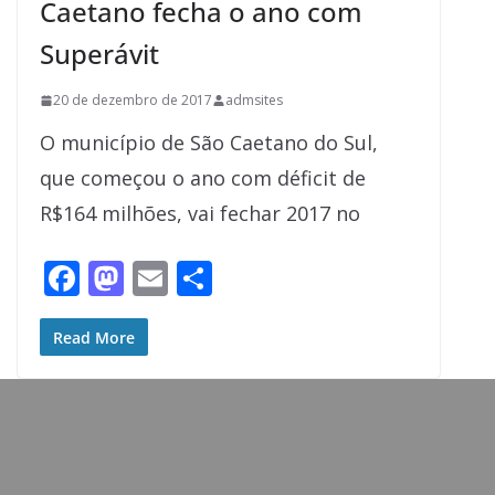
Caetano fecha o ano com
Superávit
20 de dezembro de 2017
admsites
O município de São Caetano do Sul,
que começou o ano com déficit de
R$164 milhões, vai fechar 2017 no
F
M
E
S
ac
as
m
h
e
to
ai
ar
Read More
b
d
l
e
o
o
o
n
k