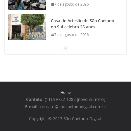
7 de agosto de 2026
Casa do Artesão de São Caetano
do Sul celebra 25 anos
7 de agosto de 2026
Tarifa da Zona Azul em São
Caetano sobe para R$ 3 no dia 15
de agosto
7 de agosto de 2026
Prefeitura divulga a Programação
Home
da Festa Italiana de São Caetano
Contato:
(11) 99722-1282 [novo número]
que começa sábado
E-mail:
contato@saocaetanodigital.com.br
6 de agosto de 2026
Copyright © 2017 São Caetano Digital
.
São Caetano tem o menor índice
de mortes violentas do Brasil