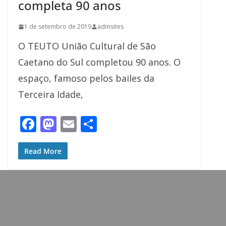
completa 90 anos
1 de setembro de 2019
admsites
O TEUTO União Cultural de São
Caetano do Sul completou 90 anos. O
espaço, famoso pelos bailes da
Terceira Idade,
F
M
E
S
ac
as
m
h
e
to
ai
ar
Read More
b
d
l
e
o
o
o
n
k