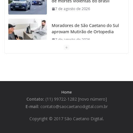
de mortes violentas do Brasil
7 de agosto de 2026
Moradores de São Caetano do Sul
aprovam Mutirão de Ortopedia
7 de agosto de 2026
São Caetano amplia liderança
regional e avança no Ideb 2025
7 de agosto de 2026
Casa do Artesão de São Caetano
Home
do Sul celebra 25 anos
Contato:
(11) 99722-1282 [novo número]
7 de agosto de 2026
E-mail:
contato@saocaetanodigital.com.br
Flávio Bolsonaro visita São
Copyright © 2017 São Caetano Digital
.
Caetano e reúne Empresários
7 de agosto de 2026