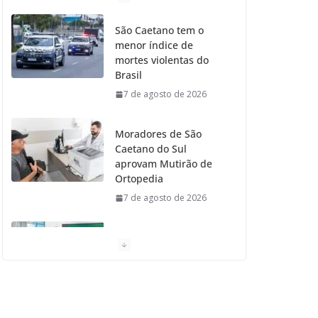
o
g
r
e
b
São Caetano tem o
menor índice de
o
r
r
e
mortes violentas do
Brasil
k
a
7 de agosto de 2026
m
Moradores de São
Caetano do Sul
aprovam Mutirão de
Ortopedia
7 de agosto de 2026
São Caetano amplia
liderança regional e
avança no Ideb 2025
7 de agosto de 2026