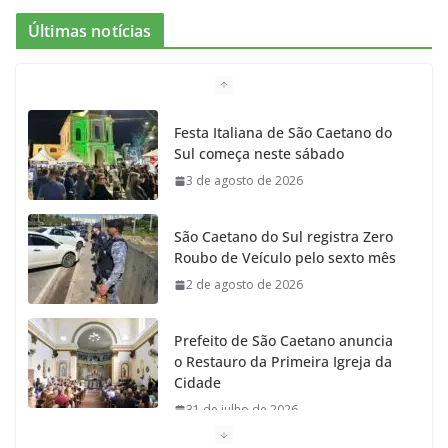
e
t
c
t
T
Últimas notícias
b
a
k
t
u
o
g
r
e
b
Festa Italiana de São Caetano do
Sul começa neste sábado
o
r
r
e
3 de agosto de 2026
k
a
São Caetano do Sul registra Zero
m
Roubo de Veículo pelo sexto mês
2 de agosto de 2026
Prefeito de São Caetano anuncia
o Restauro da Primeira Igreja da
Cidade
31 de julho de 2026