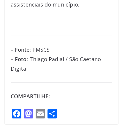
assistenciais do município.
– Fonte:
PMSCS
– Foto:
Thiago Padial / São Caetano
Digital
COMPARTILHE:
F
M
E
S
ac
as
m
h
e
to
ai
ar