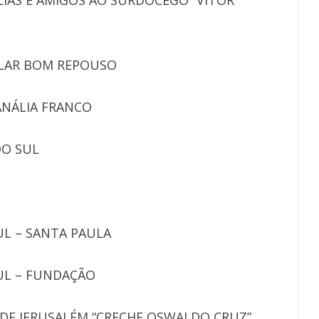
LIAS E AMIGOS AO SURDOCEGO “VITOR
A LAR BOM REPOUSO
 ANÁLIA FRANCO
DO SUL
UL – SANTA PAULA
UL – FUNDAÇÃO
 DE JERUSALÉM “CRECHE OSWALDO CRUZ”