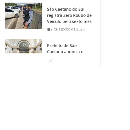
São Caetano do Sul
registra Zero Roubo de
Veículo pelo sexto mês
2 de agosto de 2026
Prefeito de São
Caetano anuncia o
Restauro da Primeira
Igreja da Cidade
31 de julho de 2026
Caetaninho: Prefeitura
de SCS resgata um dos
Símbolos Oficiais do
Município
31 de julho de 2026