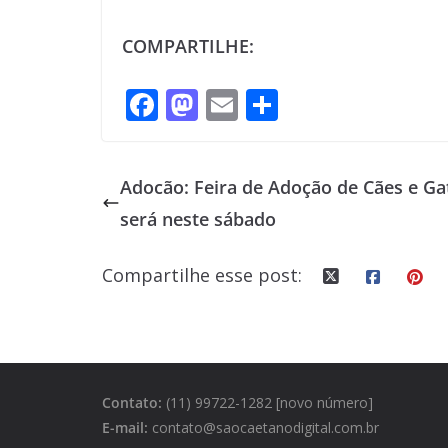
COMPARTILHE:
F
M
E
S
ac
as
m
h
e
to
ai
ar
Adocão: Feira de Adoção de Cães e Ga
b
d
l
e
será neste sábado
o
o
o
n
Compartilhe esse post:
k
Contato:
(11) 99722-1282 [novo número]
E-mail:
contato@saocaetanodigital.com.br