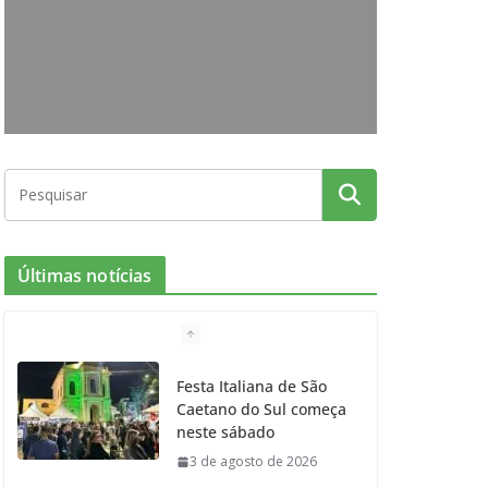
o
g
r
e
b
o
r
r
e
k
a
m
Últimas notícias
Festa Italiana de São
Caetano do Sul começa
neste sábado
3 de agosto de 2026