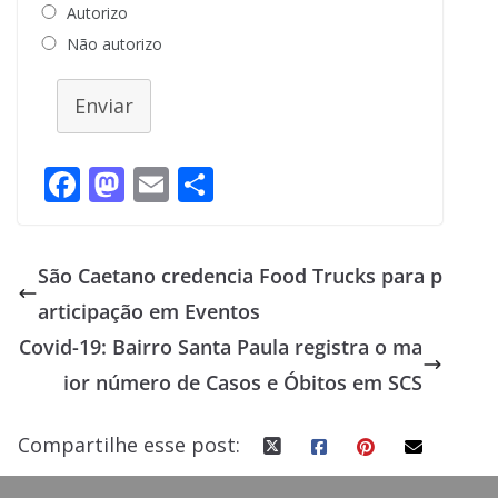
Autorizo
Não autorizo
Enviar
F
M
E
S
ac
as
m
h
e
to
ai
ar
São Caetano credencia Food Trucks para p
b
d
l
e
articipação em Eventos
o
o
Covid-19: Bairro Santa Paula registra o ma
o
n
ior número de Casos e Óbitos em SCS
k
Compartilhe esse post: