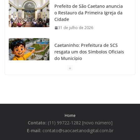
Prefeito de São Caetano anuncia
m
o Restauro da Primeira Igreja da
Cidade
31 de julho de 2026
Caetaninho: Prefeitura de SCS
resgata um dos Símbolos Oficiais
do Município
31 de julho de 2026
Câmara celebra os 149 anos de
São Caetano do Sul
31 de julho de 2026
Home
Prefeitura de São Caetano e ENEL
Contato:
(11) 99722-1282 [novo número]
entregam Geladeiras novas a
moradores
E-mail:
contato@saocaetanodigital.com.br
31 de julho de 2026