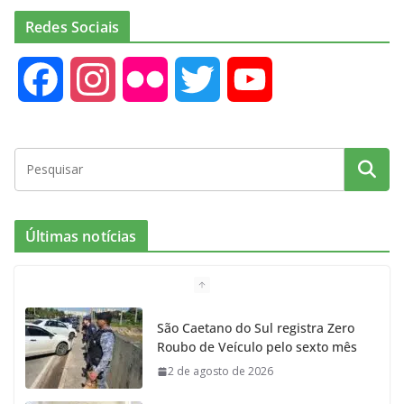
Redes Sociais
F
I
F
T
Y
a
n
l
w
o
c
s
i
i
u
e
t
c
t
T
Últimas notícias
b
a
k
t
u
o
g
r
e
b
São Caetano do Sul registra Zero
Roubo de Veículo pelo sexto mês
o
r
r
e
2 de agosto de 2026
k
a