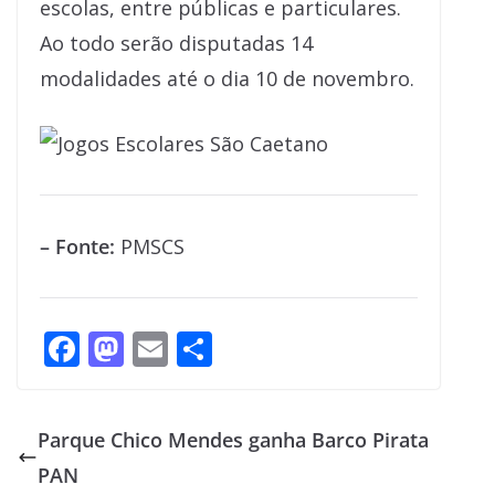
escolas, entre públicas e particulares.
Ao todo serão disputadas 14
modalidades até o dia 10 de novembro.
– Fonte:
PMSCS
F
M
E
S
ac
as
m
h
e
to
ai
ar
Parque Chico Mendes ganha Barco Pirata
b
d
l
e
PAN
o
o