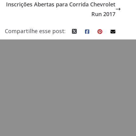
Inscrições Abertas para Corrida Chevrolet
o
n
Run 2017
k
Compartilhe esse post: