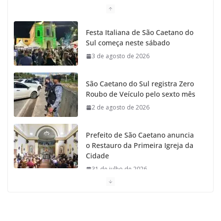
o
g
r
e
b
Festa Italiana de São Caetano do
Sul começa neste sábado
o
r
r
e
3 de agosto de 2026
k
a
São Caetano do Sul registra Zero
m
Roubo de Veículo pelo sexto mês
2 de agosto de 2026
Prefeito de São Caetano anuncia
o Restauro da Primeira Igreja da
Cidade
31 de julho de 2026
Caetaninho: Prefeitura de SCS
resgata um dos Símbolos Oficiais
do Município