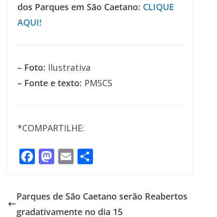
dos Parques em São Caetano:
CLIQUE
AQUI!
– Foto:
Ilustrativa
– Fonte e texto:
PMSCS
*COMPARTILHE:
F
M
E
S
ac
as
m
h
e
to
ai
ar
Parques de São Caetano serão Reabertos
b
d
l
e
gradativamente no dia 15