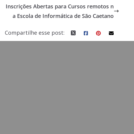
o
o
Inscrições Abertas para Cursos remotos n
o
n
a Escola de Informática de São Caetano
k
Compartilhe esse post: