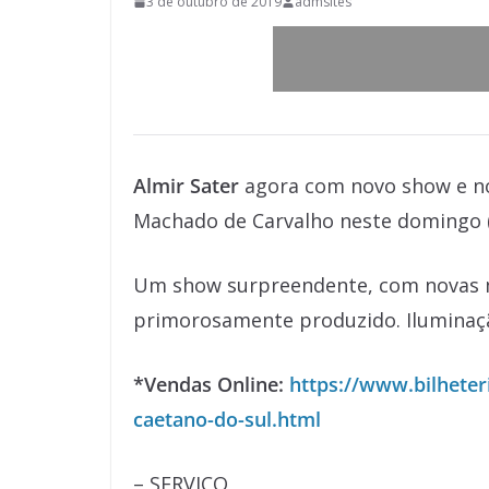
3 de outubro de 2019
admsites
Almir Sater
agora com novo show e no
Machado de Carvalho neste domingo (6
Um show surpreendente, com novas m
primorosamente produzido. Iluminação
*Vendas Online:
https://www.bilheter
caetano-do-sul.html
– SERVIÇO