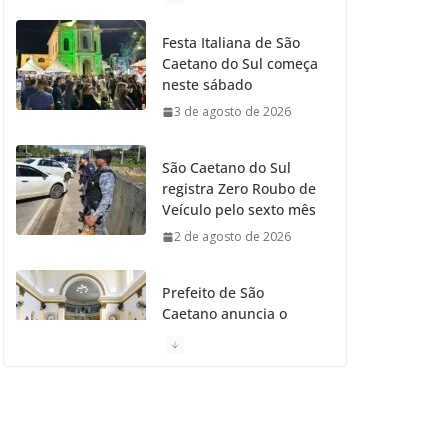
o
g
r
e
b
Festa Italiana de São
Caetano do Sul começa
o
r
r
e
neste sábado
3 de agosto de 2026
k
a
m
São Caetano do Sul
registra Zero Roubo de
Veículo pelo sexto mês
2 de agosto de 2026
Prefeito de São
Caetano anuncia o
Restauro da Primeira
Igreja da Cidade
31 de julho de 2026
Caetaninho: Prefeitura