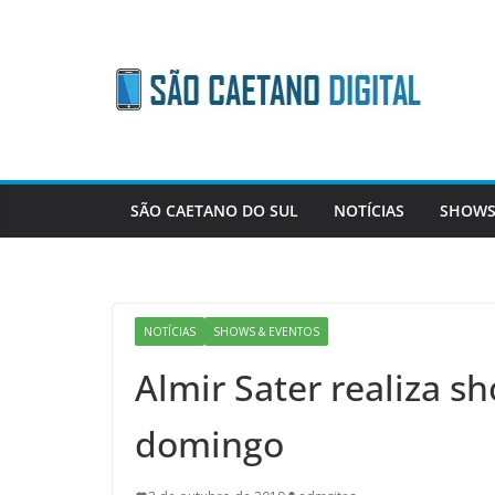
Skip
to
content
SÃO CAETANO DO SUL
NOTÍCIAS
SHOWS
NOTÍCIAS
SHOWS & EVENTOS
Almir Sater realiza 
domingo