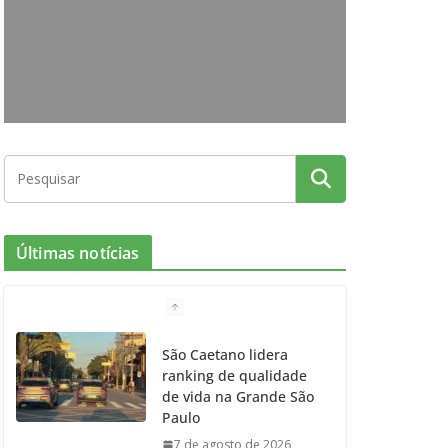
o
g
r
e
b
o
r
r
e
k
a
m
Últimas notícias
São Caetano lidera
ranking de qualidade
de vida na Grande São
Paulo
7 de agosto de 2026