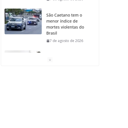
São Caetano tem o
menor índice de
mortes violentas do
Brasil
7 de agosto de 2026
Moradores de São
Caetano do Sul
aprovam Mutirão de
Ortopedia
7 de agosto de 2026
São Caetano amplia
liderança regional e
avança no Ideb 2025
7 de agosto de 2026