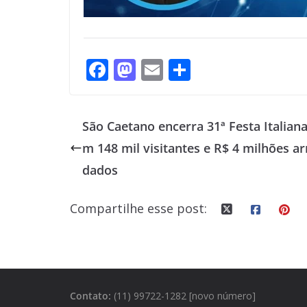
F
M
E
S
ac
as
m
h
e
to
ai
ar
São Caetano encerra 31ª Festa Italian
b
d
l
e
m 148 mil visitantes e R$ 4 milhões ar
o
o
dados
o
n
k
Compartilhe esse post:
Contato:
(11) 99722-1282 [novo número]