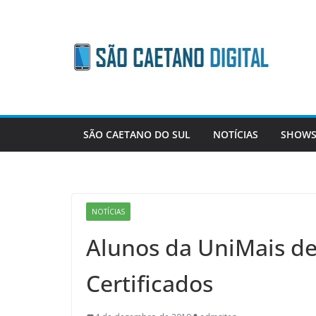
Skip
to
content
SÃO CAETANO DO SUL
NOTÍCIAS
SHOWS
NOTÍCIAS
Alunos da UniMais d
Certificados