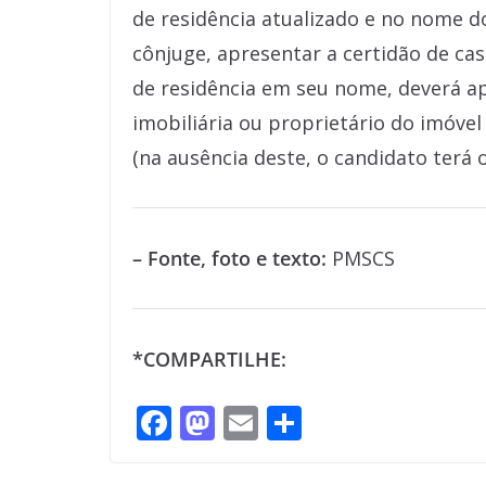
de residência atualizado e no nome d
cônjuge, apresentar a certidão de c
de residência em seu nome, deverá ap
imobiliária ou proprietário do imóve
(na ausência deste, o candidato terá 
– Fonte, foto e texto:
PMSCS
*COMPARTILHE:
F
M
E
S
ac
as
m
h