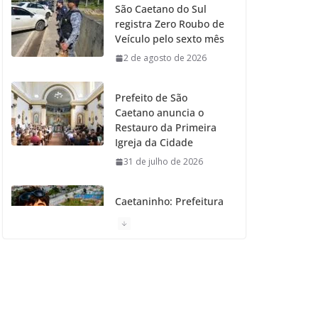
São Caetano do Sul
registra Zero Roubo de
o
r
r
e
Veículo pelo sexto mês
2 de agosto de 2026
k
a
m
Prefeito de São
Caetano anuncia o
Restauro da Primeira
Igreja da Cidade
31 de julho de 2026
Caetaninho: Prefeitura
de SCS resgata um dos
Símbolos Oficiais do
Município
31 de julho de 2026
Câmara celebra os 149