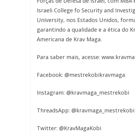
Forças de Defesa de Israel, com MBA
Israeli College fo Security and Inve
University, nos Estados Unidos, form
garantindo a qualidade e a ética do 
Americana de Krav Maga.
Para saber mais, acesse: www.kravm
Facebook: @mestrekobikravmaga
Instagram: @kravmaga_mestrekobi
ThreadsApp: @kravmaga_mestrekobi
Twitter: @KravMagaKobi