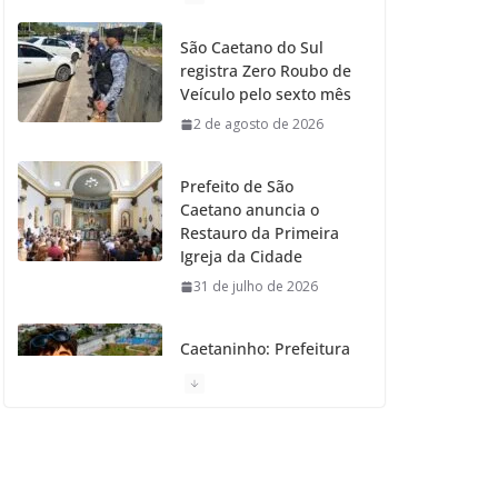
o
g
r
e
b
São Caetano do Sul
registra Zero Roubo de
o
r
r
e
Veículo pelo sexto mês
2 de agosto de 2026
k
a
m
Prefeito de São
Caetano anuncia o
Restauro da Primeira
Igreja da Cidade
31 de julho de 2026
Caetaninho: Prefeitura
de SCS resgata um dos
Símbolos Oficiais do
Município
31 de julho de 2026