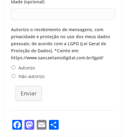
Idade (opcional)
Autorizo o recebimento de mensagens, com
privacidade e proteção no uso dos meus dados
pessoais; de acordo com a LGPD (Lei Geral de
Proteção de Dados). *Ciente em:
https://www.saocaetanodigital.com.br/lgpd/
Autorizo
Não autorizo
Enviar
F
M
E
S
ac
as
m
h