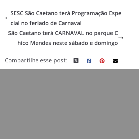
e
to
ai
ar
SESC São Caetano terá Programação Espe
b
d
l
e
cial no feriado de Carnaval
o
o
São Caetano terá CARNAVAL no parque C
o
n
hico Mendes neste sábado e domingo
k
Compartilhe esse post: