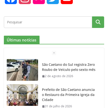
a
n
l
w
o
c
s
i
i
u
e
t
c
t
T
Últimas notícias
b
a
k
t
u
o
g
r
e
b
São Caetano do Sul registra Zero
Roubo de Veículo pelo sexto mês
o
r
r
e
2 de agosto de 2026
k
a
Prefeito de São Caetano anuncia
m
o Restauro da Primeira Igreja da
Cidade
31 de julho de 2026