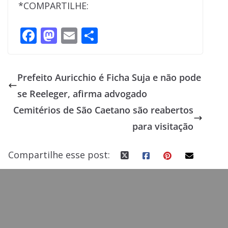
*COMPARTILHE:
F
M
E
S
ac
as
m
h
e
to
ai
ar
Prefeito Auricchio é Ficha Suja e não pode
b
d
l
e
se Reeleger, afirma advogado
o
o
Cemitérios de São Caetano são reabertos
o
n
para visitação
k
Compartilhe esse post: