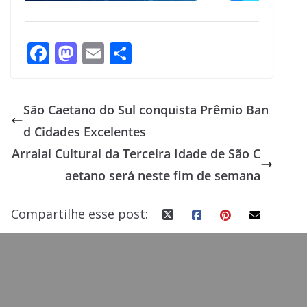
F
M
E
S
ac
as
m
h
e
to
ai
ar
São Caetano do Sul conquista Prêmio Ban
b
d
l
e
d Cidades Excelentes
o
o
Arraial Cultural da Terceira Idade de São C
o
n
aetano será neste fim de semana
k
Compartilhe esse post: