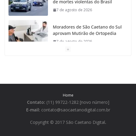
de mortes violentas do Brasil
7 de agosto de 2026
Moradores de São Caetano do Sul
aprovam Mutirão de Ortopedia
7 de agosto de 2026
São Caetano amplia liderança regional e avança no
Ideb 2025
7 de agosto de 2026
Casa do Artesão de São Caetano do Sul celebra 25
Home
anos
Contato:
(11) 99722-1282 [novo número]
7 de agosto de 2026
E-mail:
contato@saocaetanodigital.com.br
Flávio Bolsonaro visita São
Copyright © 2017 São Caetano Digital
.
Caetano e reúne Empresários