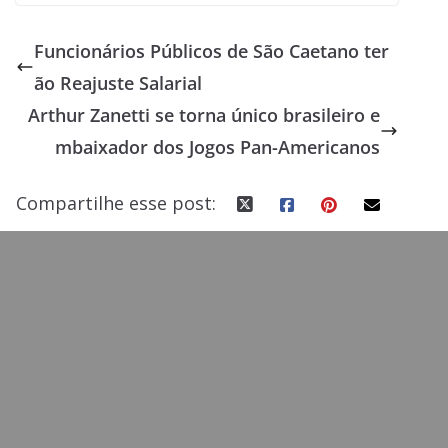
ac
as
m
h
e
to
ai
ar
Funcionários Públicos de São Caetano ter
b
d
l
e
ão Reajuste Salarial
o
o
Arthur Zanetti se torna único brasileiro e
o
n
mbaixador dos Jogos Pan-Americanos
k
Compartilhe esse post: