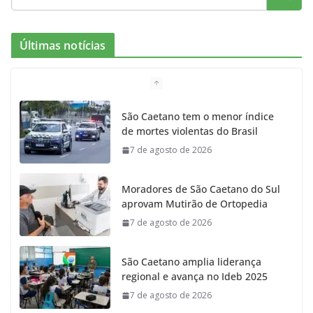
e
t
c
t
T
Últimas notícias
b
a
k
t
u
o
g
r
e
b
São Caetano tem o menor índice
de mortes violentas do Brasil
o
r
r
e
7 de agosto de 2026
k
a
Moradores de São Caetano do Sul
m
aprovam Mutirão de Ortopedia
7 de agosto de 2026
São Caetano amplia liderança
regional e avança no Ideb 2025
7 de agosto de 2026