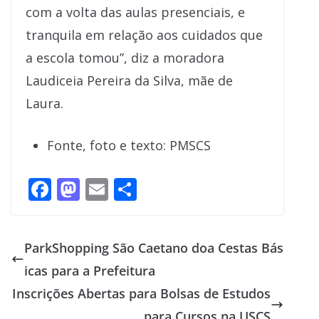
com a volta das aulas presenciais, e
tranquila em relação aos cuidados que
a escola tomou”, diz a moradora
Laudiceia Pereira da Silva, mãe de
Laura.
Fonte, foto e texto: PMSCS
F
M
E
S
ac
as
m
h
e
to
ai
ar
ParkShopping São Caetano doa Cestas Bás
b
d
l
e
icas para a Prefeitura
o
o
Inscrições Abertas para Bolsas de Estudos
o
n
para Cursos na USCS