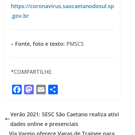
https://coronavirus.saocaetanodosul.sp
.gov.br
– Fonte, foto e texto:
PMSCS
*COMPARTILHE:
F
M
E
S
ac
as
m
h
e
to
ai
ar
Verão 2021: SESC São Caetano realiza ativi
b
d
l
e
dades online e presenciais
o
o
Via Varejo oferece Vagas de Trainee para