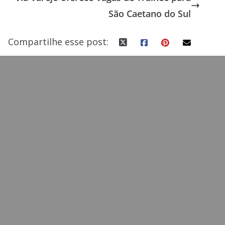
o
n
São Caetano do Sul
k
Compartilhe esse post: