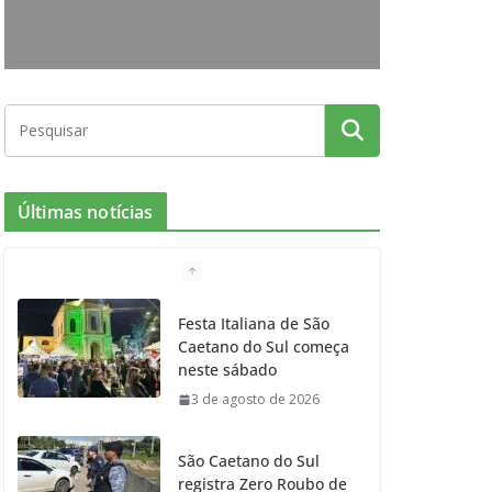
o
r
r
e
k
a
m
Últimas notícias
Festa Italiana de São
Caetano do Sul começa
neste sábado
3 de agosto de 2026
São Caetano do Sul
registra Zero Roubo de