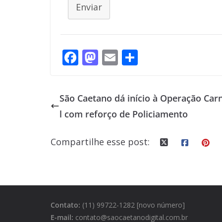
Enviar
F
M
E
S
ac
as
m
h
e
to
ai
ar
São Caetano dá início à Operação Car
b
d
l
e
l com reforço de Policiamento
o
o
o
n
Compartilhe esse post:
k
Contato:
(11) 99722-1282 [novo número]
E-mail:
contato@saocaetanodigital.com.br