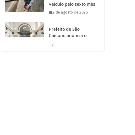
Veículo pelo sexto mês
2 de agosto de 2026
Prefeito de São
Caetano anuncia o
Restauro da Primeira
Igreja da Cidade
31 de julho de 2026
Caetaninho: Prefeitura
de SCS resgata um dos
Símbolos Oficiais do
Município
31 de julho de 2026
Câmara celebra os 149
anos de São Caetano
do Sul