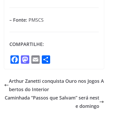
– Fonte:
PMSCS
COMPARTILHE:
F
M
E
S
ac
as
m
h
e
to
ai
ar
Arthur Zanetti conquista Ouro nos Jogos A
b
d
l
e
bertos do Interior
o
o
Caminhada “Passos que Salvam” será nest
o
n
e domingo
k