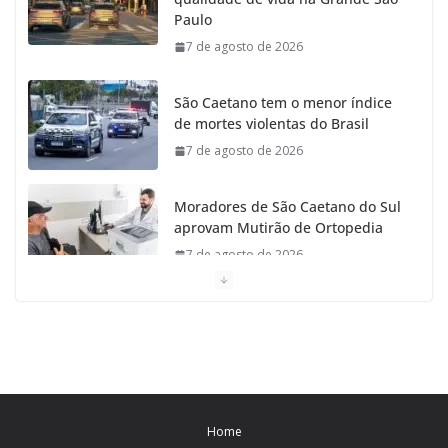
o
r
r
e
Paulo
7 de agosto de 2026
k
a
m
São Caetano tem o menor índice
de mortes violentas do Brasil
7 de agosto de 2026
Moradores de São Caetano do Sul
aprovam Mutirão de Ortopedia
7 de agosto de 2026
São Caetano amplia liderança
regional e avança no Ideb 2025
7 de agosto de 2026
Casa do Artesão de São Caetano
Home
do Sul celebra 25 anos