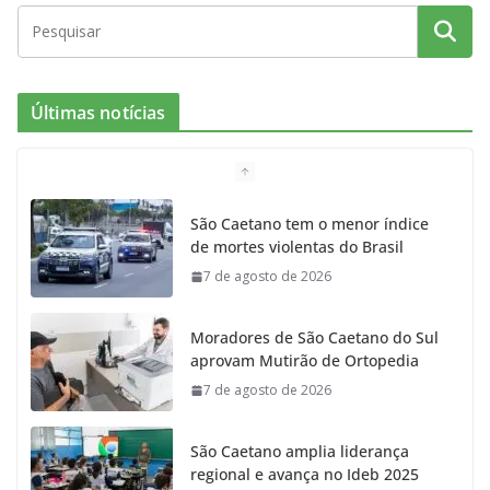
c
s
i
i
u
e
t
c
t
T
Últimas notícias
b
a
k
t
u
o
g
r
e
b
São Caetano tem o menor índice
de mortes violentas do Brasil
o
r
r
e
7 de agosto de 2026
k
a
Moradores de São Caetano do Sul
m
aprovam Mutirão de Ortopedia
7 de agosto de 2026
São Caetano amplia liderança
regional e avança no Ideb 2025