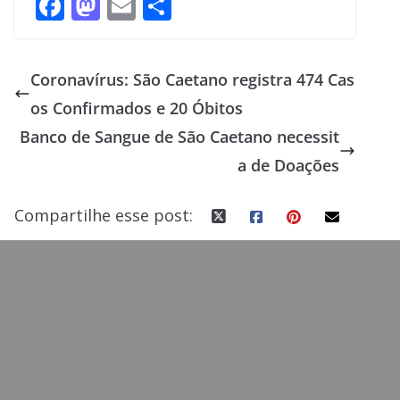
F
M
E
S
ac
as
m
h
e
to
ai
ar
Coronavírus: São Caetano registra 474 Cas
b
d
l
e
os Confirmados e 20 Óbitos
o
o
Banco de Sangue de São Caetano necessit
o
n
a de Doações
k
Compartilhe esse post: