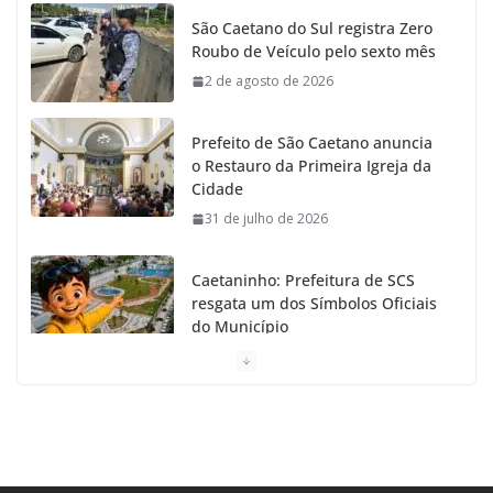
o
g
r
e
b
São Caetano do Sul registra Zero
Roubo de Veículo pelo sexto mês
o
r
r
e
2 de agosto de 2026
k
a
Prefeito de São Caetano anuncia
m
o Restauro da Primeira Igreja da
Cidade
31 de julho de 2026
Caetaninho: Prefeitura de SCS
resgata um dos Símbolos Oficiais
do Município
31 de julho de 2026
Câmara celebra os 149 anos de
São Caetano do Sul
31 de julho de 2026