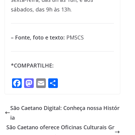
sábados, das 9h às 13h.
– Fonte, foto e texto:
PMSCS
*COMPARTILHE:
F
M
E
S
ac
as
m
h
e
to
ai
ar
São Caetano Digital: Conheça nossa Histór
b
d
l
e
ia
o
o
São Caetano oferece Oficinas Culturais Gr
o
n