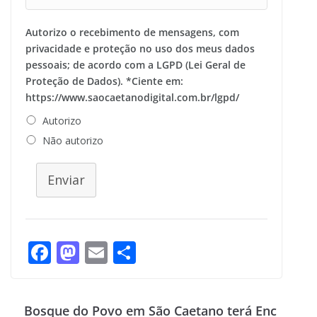
Autorizo o recebimento de mensagens, com
privacidade e proteção no uso dos meus dados
pessoais; de acordo com a LGPD (Lei Geral de
Proteção de Dados). *Ciente em:
https://www.saocaetanodigital.com.br/lgpd/
Autorizo
Não autorizo
Enviar
F
M
E
S
ac
as
m
h
e
to
ai
ar
Bosque do Povo em São Caetano terá Enc