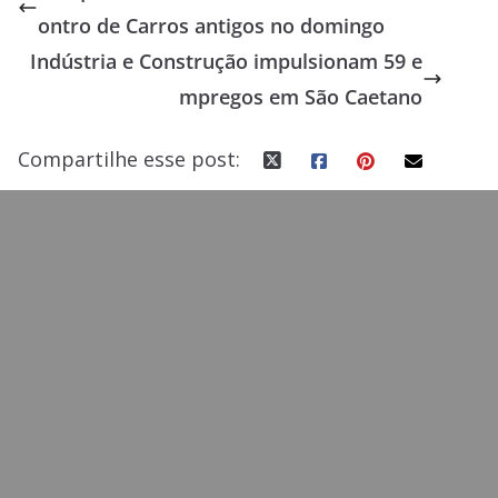
b
d
l
e
ontro de Carros antigos no domingo
o
o
Indústria e Construção impulsionam 59 e
o
n
mpregos em São Caetano
k
Compartilhe esse post: