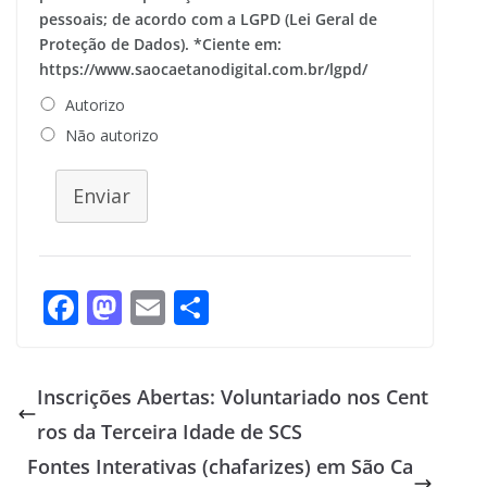
pessoais; de acordo com a LGPD (Lei Geral de
Proteção de Dados). *Ciente em:
https://www.saocaetanodigital.com.br/lgpd/
Autorizo
Não autorizo
Enviar
F
M
E
S
ac
as
m
h
e
to
ai
ar
Inscrições Abertas: Voluntariado nos Cent
b
d
l
e
ros da Terceira Idade de SCS
o
o
Fontes Interativas (chafarizes) em São Ca
o
n