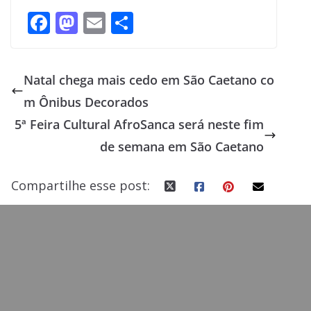
F
M
E
S
ac
as
m
h
e
to
ai
ar
Natal chega mais cedo em São Caetano co
b
d
l
e
m Ônibus Decorados
o
o
5ª Feira Cultural AfroSanca será neste fim
o
n
de semana em São Caetano
k
Compartilhe esse post: