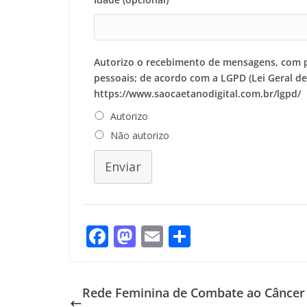
Autorizo o recebimento de mensagens, com 
pessoais; de acordo com a LGPD (Lei Geral d
https://www.saocaetanodigital.com.br/lgpd/
Autorizo
Não autorizo
Enviar
F
M
E
S
ac
as
m
h
e
to
ai
ar
Rede Feminina de Combate ao Câncer
b
d
l
e