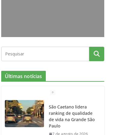
o
g
r
e
b
o
r
r
e
k
a
m
Últimas notícias
São Caetano lidera
ranking de qualidade
de vida na Grande São
Paulo
7 de agosto de 2026