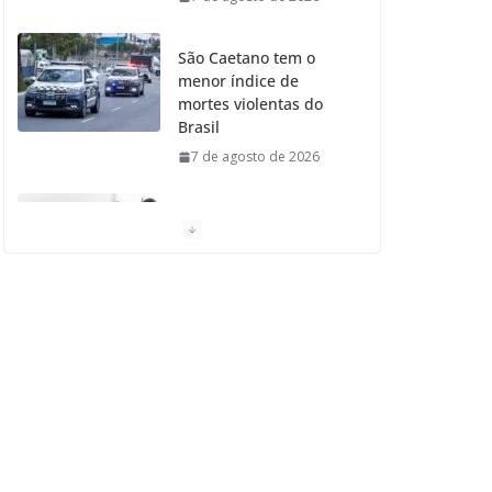
São Caetano tem o
menor índice de
mortes violentas do
Brasil
7 de agosto de 2026
Moradores de São
Caetano do Sul
aprovam Mutirão de
Ortopedia
7 de agosto de 2026
São Caetano amplia
liderança regional e
avança no Ideb 2025
7 de agosto de 2026