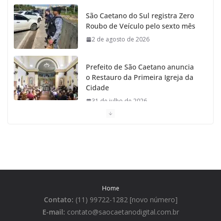
São Caetano do Sul registra Zero
Roubo de Veículo pelo sexto mês
2 de agosto de 2026
Prefeito de São Caetano anuncia
o Restauro da Primeira Igreja da
Cidade
31 de julho de 2026
Caetaninho: Prefeitura de SCS resgata um dos
Símbolos Oficiais do Município
31 de julho de 2026
Câmara celebra os 149 anos de São Caetano do Sul
Home
31 de julho de 2026
Contato:
(11) 99722-1282 [novo número]
E-mail:
contato@saocaetanodigital.com.br
Prefeitura divulga a Programação