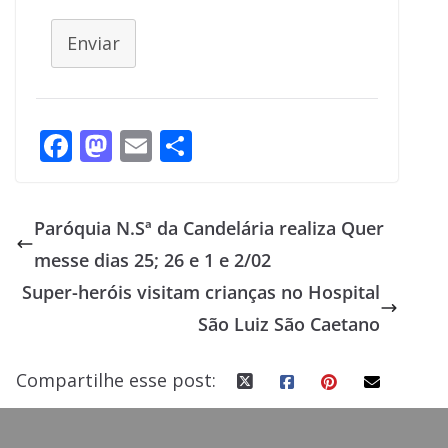
Enviar
F
M
E
S
ac
as
m
h
e
to
ai
ar
Paróquia N.Sª da Candelária realiza Quer
b
d
l
e
messe dias 25; 26 e 1 e 2/02
o
o
Super-heróis visitam crianças no Hospital
o
n
São Luiz São Caetano
k
Compartilhe esse post: