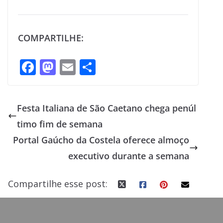
COMPARTILHE:
F
M
E
S
ac
as
m
h
e
to
ai
ar
Festa Italiana de São Caetano chega penúl
b
d
l
e
timo fim de semana
o
o
Portal Gaúcho da Costela oferece almoço
o
n
executivo durante a semana
k
Compartilhe esse post: