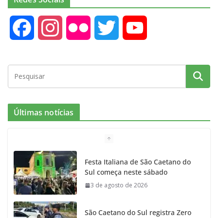
F
I
F
T
Y
a
n
l
w
o
c
s
i
i
u
e
t
c
t
T
Últimas notícias
b
a
k
t
u
o
g
r
e
b
Festa Italiana de São Caetano do
Sul começa neste sábado
o
r
r
e
3 de agosto de 2026
k
a
São Caetano do Sul registra Zero