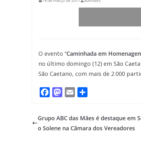
14 de março de 2017
admsites
O evento “
Caminhada em Homenagem a
no último domingo (12) em São Caeta
São Caetano, com mais de 2.000 parti
F
M
E
S
ac
as
m
h
e
to
ai
ar
Grupo ABC das Mães é destaque em S
b
d
l
e
o Solene na Câmara dos Vereadores
o
o