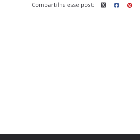
o
n
Compartilhe esse post:
k