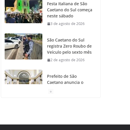
Festa Italiana de São
Caetano do Sul começa
o
r
r
e
neste sábado
3 de agosto de 2026
k
a
m
São Caetano do Sul
registra Zero Roubo de
Veículo pelo sexto mês
2 de agosto de 2026
Prefeito de São
Caetano anuncia o
Restauro da Primeira
Igreja da Cidade
31 de julho de 2026
Caetaninho: Prefeitura
de SCS resgata um dos