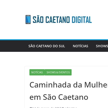
Skip
to
content
SÃO CAETANO DO SUL
NOTÍCIAS
SHOWS
NOTÍCIAS
SHOWS & EVENTOS
Caminhada da Mulher
em São Caetano