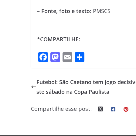
– Fonte, foto e texto:
PMSCS
*COMPARTILHE:
F
M
E
S
ac
as
m
h
e
to
ai
ar
Futebol: São Caetano tem jogo decisiv
b
d
l
e
ste sábado na Copa Paulista
o
o
o
n
Compartilhe esse post:
k