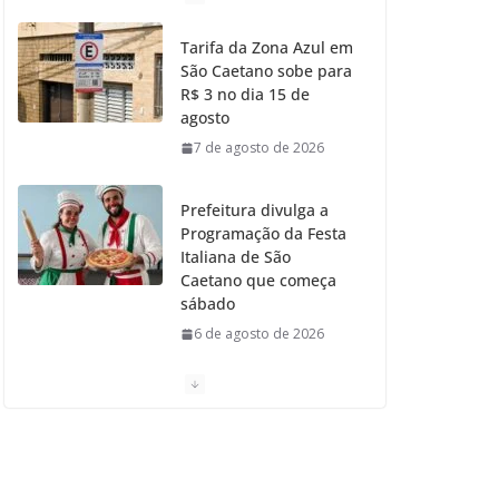
o
g
r
e
b
Tarifa da Zona Azul em
São Caetano sobe para
o
r
r
e
R$ 3 no dia 15 de
agosto
k
a
7 de agosto de 2026
m
Prefeitura divulga a
Programação da Festa
Italiana de São
Caetano que começa
sábado
6 de agosto de 2026
Festa Italiana de São
Caetano do Sul começa
neste sábado
3 de agosto de 2026