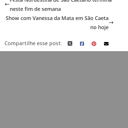
b
d
l
e
neste fim de semana
o
o
Show com Vanessa da Mata em São Caeta
o
n
no hoje
k
Compartilhe esse post: