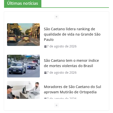
Últimas notícias
b
a
k
t
u
o
g
r
e
b
São Caetano lidera ranking de
qualidade de vida na Grande São
o
r
r
e
Paulo
7 de agosto de 2026
k
a
m
São Caetano tem o menor índice
de mortes violentas do Brasil
7 de agosto de 2026
Moradores de São Caetano do Sul
aprovam Mutirão de Ortopedia
7 de agosto de 2026
São Caetano amplia liderança