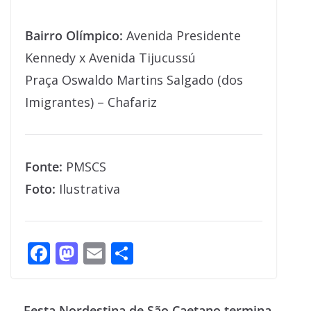
Bairro Olímpico:
Avenida Presidente
Kennedy x Avenida Tijucussú
Praça Oswaldo Martins Salgado (dos
Imigrantes) – Chafariz
Fonte:
PMSCS
Foto:
Ilustrativa
F
M
E
S
ac
as
m
h
e
to
ai
ar
Festa Nordestina de São Caetano termina