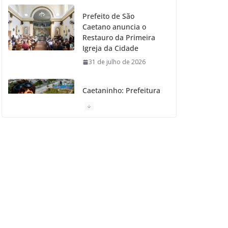
Prefeito de São
Caetano anuncia o
Restauro da Primeira
Igreja da Cidade
31 de julho de 2026
Caetaninho: Prefeitura
de SCS resgata um dos
Símbolos Oficiais do
Município
31 de julho de 2026
Câmara celebra os 149
anos de São Caetano
do Sul
31 de julho de 2026