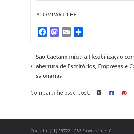
*COMPARTILHE:
F
M
E
S
ac
as
m
h
e
to
ai
ar
São Caetano inicia a Flexibilização co
b
d
l
e
abertura de Escritórios, Empresas e 
o
o
ssionárias
o
n
k
Compartilhe esse post:
Contato:
(11) 99722-1282 [novo número]