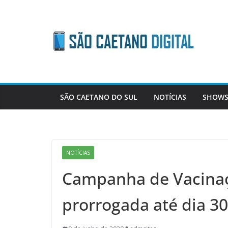
Skip
to
content
SÃO CAETANO DO SUL
NOTÍCIAS
SHOWS
NOTÍCIAS
Campanha de Vacinaç
prorrogada até dia 30