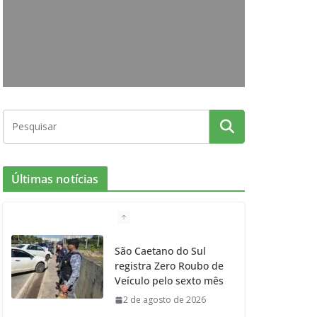
o
g
r
e
b
o
r
r
e
k
a
m
Últimas notícias
São Caetano do Sul
registra Zero Roubo de
Veículo pelo sexto mês
2 de agosto de 2026