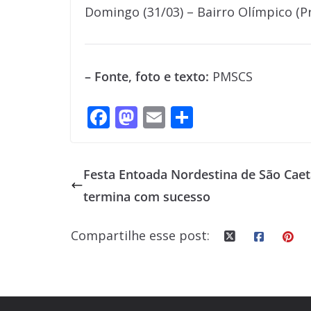
Domingo (31/03) – Bairro Olímpico (P
– Fonte, foto e texto:
PMSCS
F
M
E
S
ac
as
m
h
e
to
ai
ar
Festa Entoada Nordestina de São Cae
b
d
l
e
termina com sucesso
o
o
o
n
Compartilhe esse post:
k