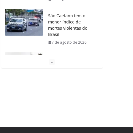
São Caetano tem o
menor índice de
mortes violentas do
Brasil
7 de agosto de 2026
Moradores de São
Caetano do Sul
aprovam Mutirão de
Ortopedia
7 de agosto de 2026
São Caetano amplia
liderança regional e
avança no Ideb 2025
7 de agosto de 2026