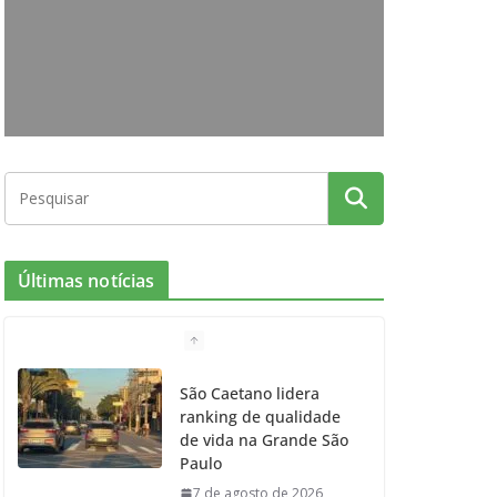
o
g
r
e
b
o
r
r
e
k
a
m
Últimas notícias
São Caetano lidera
ranking de qualidade
de vida na Grande São
Paulo
7 de agosto de 2026