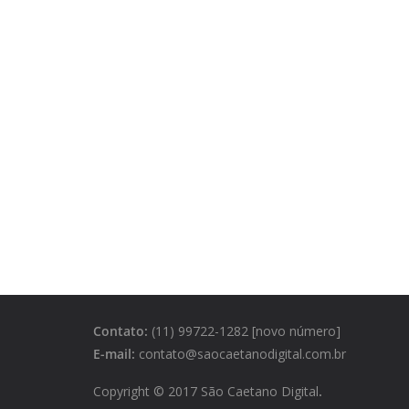
Contato:
(11) 99722-1282 [novo número]
E-mail:
contato@saocaetanodigital.com.br
Copyright © 2017 São Caetano Digital
.