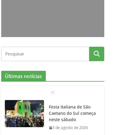
o
g
r
e
b
o
r
r
e
k
a
m
Últimas notícias
Festa Italiana de São
Caetano do Sul começa
neste sábado
3 de agosto de 2026