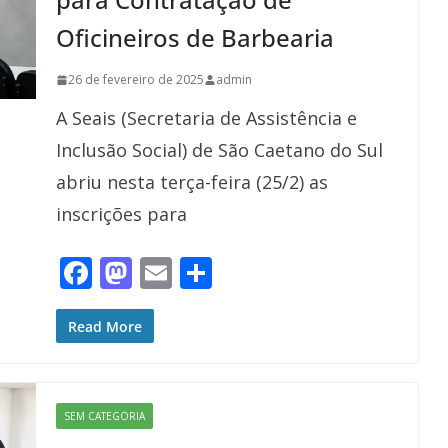
Oficineiros de Barbearia
26 de fevereiro de 2025
admin
A Seais (Secretaria de Assistência e
Inclusão Social) de São Caetano do Sul
abriu nesta terça-feira (25/2) as
inscrições para
F
M
E
S
ac
as
m
h
e
to
ai
ar
Read More
b
d
l
e
o
o
SEM CATEGORIA
o
n