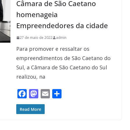
Câmara de São Caetano
k
homenageia
Empreendedores da cidade
27 de maio de 2022
admin
Para promover e ressaltar os
empreendimentos de São Caetano do
Sul, a Câmara de São Caetano do Sul
realizou, na
F
M
E
S
ac
as
m
h
e
to
ai
ar
Read More
b
d
l
e