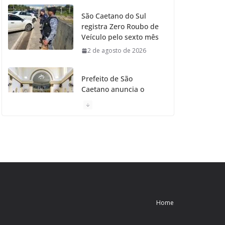
São Caetano do Sul
registra Zero Roubo de
Veículo pelo sexto mês
2 de agosto de 2026
Prefeito de São
Caetano anuncia o
Restauro da Primeira
Igreja da Cidade
31 de julho de 2026
Caetaninho: Prefeitura
de SCS resgata um dos
Símbolos Oficiais do
Município
31 de julho de 2026
Home