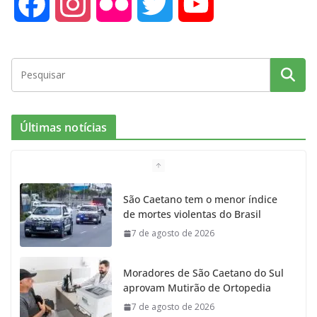
F
I
F
T
Y
a
n
l
w
o
c
s
i
i
u
e
t
c
t
T
Últimas notícias
b
a
k
t
u
o
g
r
e
b
São Caetano tem o menor índice
de mortes violentas do Brasil
o
r
r
e
7 de agosto de 2026
k
a
Moradores de São Caetano do Sul
m
aprovam Mutirão de Ortopedia
7 de agosto de 2026