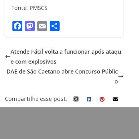
Fonte: PMSCS
F
M
E
S
ac
as
m
h
e
to
ai
ar
Atende Fácil volta a funcionar após ataqu
b
d
l
e
e com explosivos
o
o
DAE de São Caetano abre Concurso Públic
o
n
o
k
Compartilhe esse post: