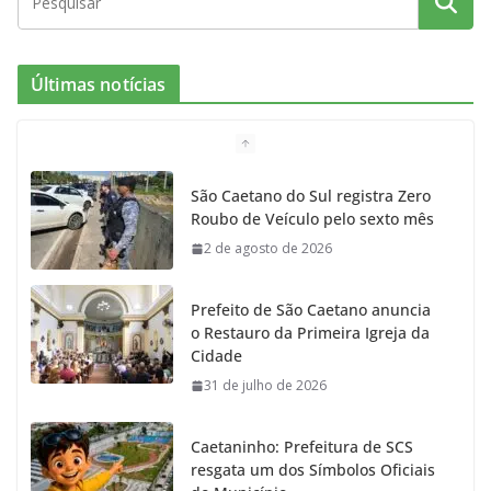
c
s
i
i
u
e
t
c
t
T
Últimas notícias
b
a
k
t
u
o
g
r
e
b
São Caetano do Sul registra Zero
Roubo de Veículo pelo sexto mês
o
r
r
e
2 de agosto de 2026
k
a
Prefeito de São Caetano anuncia
m
o Restauro da Primeira Igreja da
Cidade
31 de julho de 2026
Caetaninho: Prefeitura de SCS
resgata um dos Símbolos Oficiais