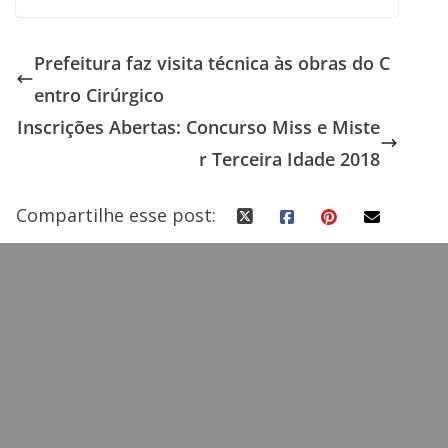
ac
as
m
h
e
to
ai
ar
Prefeitura faz visita técnica às obras do C
b
d
l
e
entro Cirúrgico
o
o
Inscrições Abertas: Concurso Miss e Miste
o
n
r Terceira Idade 2018
k
Compartilhe esse post: