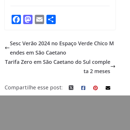
F
M
E
S
ac
as
m
h
e
to
ai
ar
Sesc Verão 2024 no Espaço Verde Chico M
b
d
l
e
endes em São Caetano
o
o
Tarifa Zero em São Caetano do Sul comple
o
n
ta 2 meses
k
Compartilhe esse post: