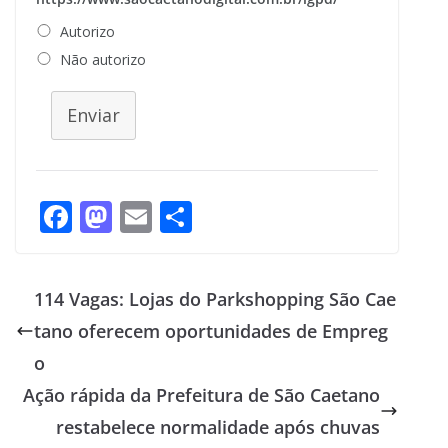
Autorizo
Não autorizo
Enviar
F
M
E
S
ac
as
m
h
e
to
ai
ar
114 Vagas: Lojas do Parkshopping São Cae
b
d
l
e
tano oferecem oportunidades de Empreg
o
o
o
o
n
Ação rápida da Prefeitura de São Caetano
k
restabelece normalidade após chuvas