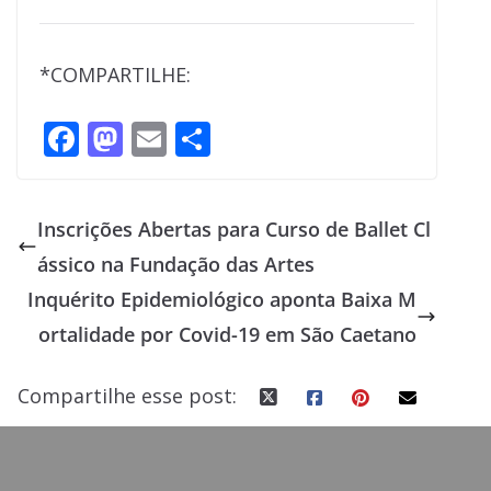
*COMPARTILHE:
F
M
E
S
ac
as
m
h
e
to
ai
ar
Inscrições Abertas para Curso de Ballet Cl
b
d
l
e
ássico na Fundação das Artes
o
o
Inquérito Epidemiológico aponta Baixa M
o
n
ortalidade por Covid-19 em São Caetano
k
Compartilhe esse post: