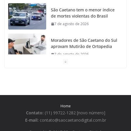
São Caetano tem o menor índice
de mortes violentas do Brasil
7 de agosto de 2026
Moradores de São Caetano do Sul
aprovam Mutirão de Ortopedia
7 de agosto de 2026
São Caetano amplia liderança
regional e avança no Ideb 2025
7 de agosto de 2026
Casa do Artesão de São Caetano
Home
do Sul celebra 25 anos
Contato:
(11) 99722-1282 [novo número]
7 de agosto de 2026
E-mail:
contato@saocaetanodigital.com.br