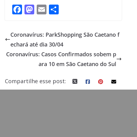
F
M
E
S
ac
as
m
h
e
to
ai
ar
Coronavírus: ParkShopping São Caetano f
b
d
l
e
echará até dia 30/04
o
o
Coronavírus: Casos Confirmados sobem p
o
n
ara 10 em São Caetano do Sul
k
Compartilhe esse post: