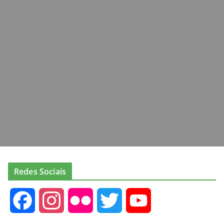
Redes Sociais
F
I
F
T
Y