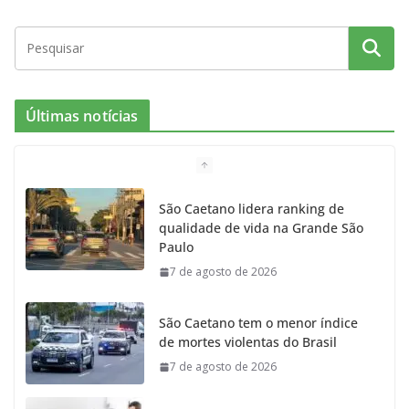
a
n
l
w
o
c
s
i
i
u
e
t
c
t
T
Últimas notícias
b
a
k
t
u
o
g
r
e
b
São Caetano lidera ranking de
qualidade de vida na Grande São
o
r
r
e
Paulo
7 de agosto de 2026
k
a
m
São Caetano tem o menor índice
de mortes violentas do Brasil
7 de agosto de 2026